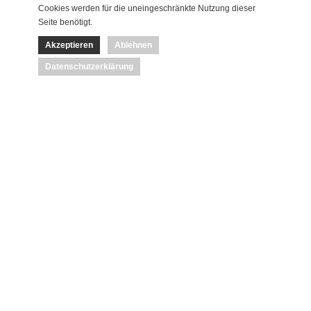
Cookies werden für die uneingeschränkte Nutzung dieser
Seite benötigt.
Akzeptieren
Ablehnen
Datenschutzerklärung
Plöckenhaus
geschlossen
Für Informationen über das BERGSTEIGERDORF
MAUTHEN klicken Sie bitte hier
dein.oeav-
obergailtal.at